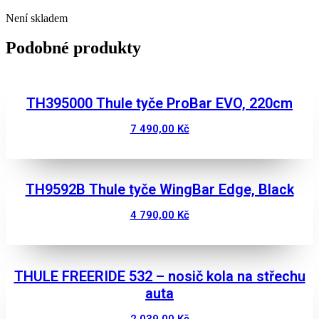
Není skladem
Podobné produkty
TH395000 Thule tyče ProBar EVO, 220cm
7 490,00
Kč
Zobrazit
TH9592B Thule tyče WingBar Edge, Black
4 790,00
Kč
Zobrazit
THULE FREERIDE 532 – nosič kola na střechu
auta
2 039,00
Kč