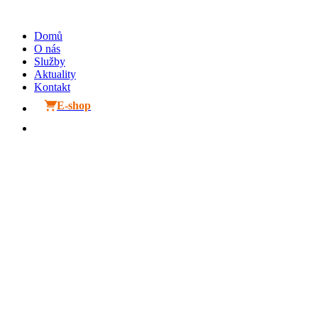
Přejít
k
Domů
obsahu
O nás
Služby
Aktuality
Kontakt
E-shop