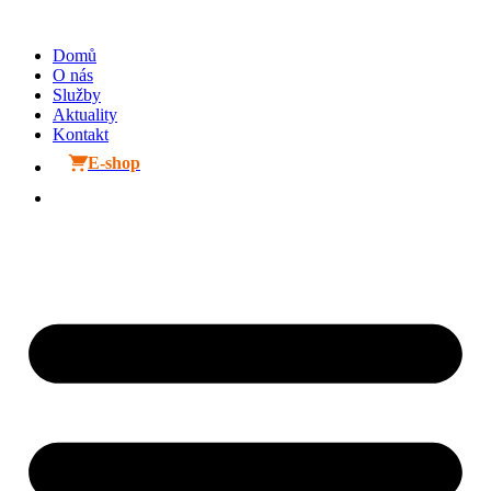
Přejít
k
Domů
obsahu
O nás
Služby
Aktuality
Kontakt
E-shop