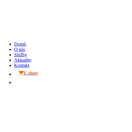
Přejít
k
obsahu
Domů
O nás
Služby
Aktuality
Kontakt
E-shop