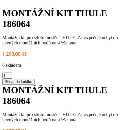
MONTÁŽNÍ KIT THULE
186064
Montážní kit pro střešní nosiče THULE. Zabezpečuje úchyt do
pevných montážních bodů na střeše auta.
1 290,00
Kč
6 skladem
MONTÁŽNÍ
KIT
Přidat do košíku
THULE
MONTÁŽNÍ KIT THULE
186064
množství
186064
Montážní kit pro střešní nosiče THULE. Zabezpečuje úchyt do
pevných montážních bodů na střeše auta.