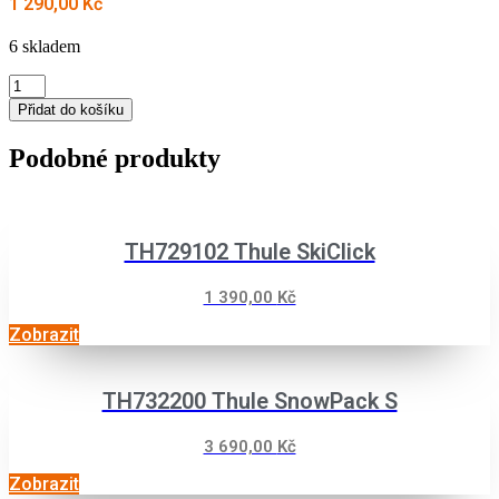
1 290,00
Kč
6 skladem
MONTÁŽNÍ
KIT
Přidat do košíku
THULE
186064
Podobné produkty
množství
TH729102 Thule SkiClick
1 390,00
Kč
Zobrazit
TH732200 Thule SnowPack S
3 690,00
Kč
Zobrazit