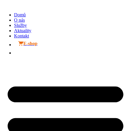
Přejít
k
Domů
obsahu
O nás
Služby
Aktuality
Kontakt
E-shop