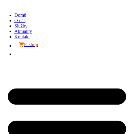
Přejít
k
Domů
obsahu
O nás
Služby
Aktuality
Kontakt
E-shop