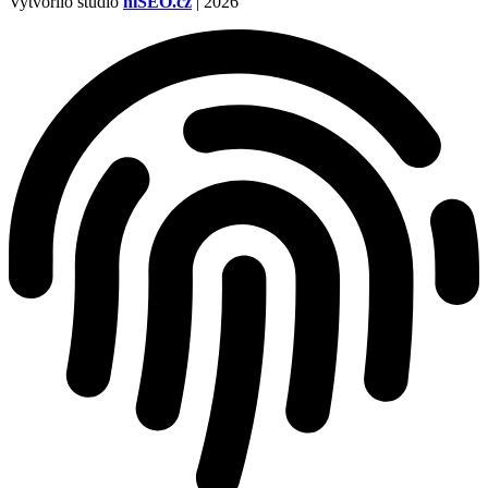
Vytvořilo studio
hiSEO.cz
| 2026