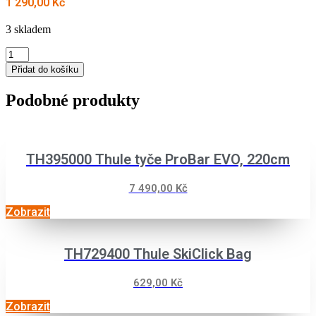
1 290,00
Kč
3 skladem
MONTÁŽNÍ
KIT
Přidat do košíku
THULE
187020
Podobné produkty
množství
TH395000 Thule tyče ProBar EVO, 220cm
7 490,00
Kč
Zobrazit
TH729400 Thule SkiClick Bag
629,00
Kč
Zobrazit