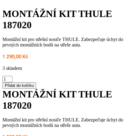
MONTÁŽNÍ KIT THULE
187020
Montážní kit pro střešní nosiče THULE. Zabezpečuje úchyt do
pevných montážních bodů na střeše auta.
1 290,00
Kč
3 skladem
MONTÁŽNÍ
KIT
Přidat do košíku
THULE
MONTÁŽNÍ KIT THULE
187020
množství
187020
Montážní kit pro střešní nosiče THULE. Zabezpečuje úchyt do
pevných montážních bodů na střeše auta.