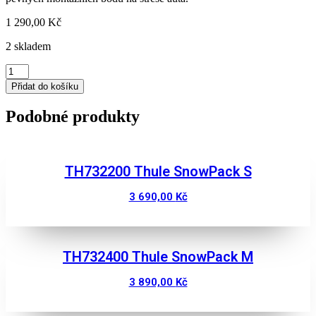
1 290,00
Kč
2 skladem
MONTÁŽNÍ
KIT
Přidat do košíku
THULE
187141
Podobné produkty
množství
TH732200 Thule SnowPack S
3 690,00
Kč
Zobrazit
TH732400 Thule SnowPack M
3 890,00
Kč
Zobrazit