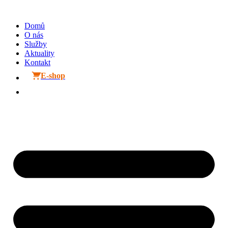
Přejít
k
Domů
obsahu
O nás
Služby
Aktuality
Kontakt
E-shop