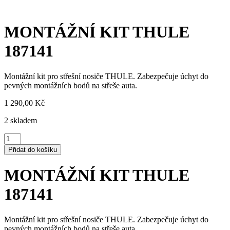
MONTÁŽNÍ KIT THULE
187141
Montážní kit pro střešní nosiče THULE. Zabezpečuje úchyt do
pevných montážních bodů na střeše auta.
1 290,00
Kč
2 skladem
MONTÁŽNÍ
KIT
Přidat do košíku
THULE
187141
MONTÁŽNÍ KIT THULE
množství
187141
Montážní kit pro střešní nosiče THULE. Zabezpečuje úchyt do
pevných montážních bodů na střeše auta.