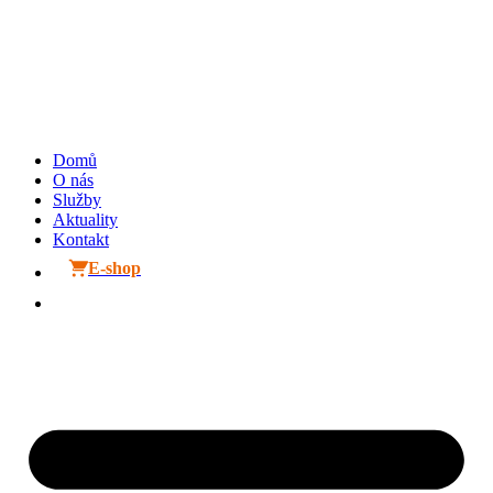
Přejít
k
obsahu
Domů
O nás
Služby
Aktuality
Kontakt
E-shop