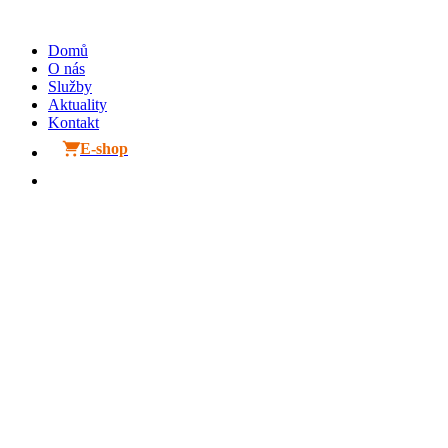
Přejít
k
Domů
obsahu
O nás
Služby
Aktuality
Kontakt
E-shop