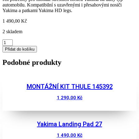
automobilu. Kompatibilní s uzavřenými i přesahovými nosiči
Yakima a patkami Yakima HD legs.
1 490,00
Kč
2 skladem
Montážní
sada
Přidat do košíku
pro
střešní
Podobné produkty
nosiče
YAKIMAK
1154
množství
MONTÁŽNÍ KIT THULE 145392
1 290,00
Kč
Zobrazit
Yakima Landing Pad 27
1 490,00
Kč