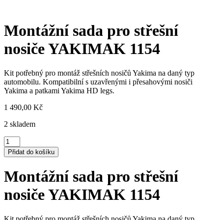
Montážní sada pro střešní
nosiče YAKIMAK 1154
Kit potřebný pro montáž střešních nosičů Yakima na daný typ
automobilu. Kompatibilní s uzavřenými i přesahovými nosiči
Yakima a patkami Yakima HD legs.
1 490,00
Kč
2 skladem
Montážní
sada
Přidat do košíku
pro
střešní
Montážní sada pro střešní
nosiče
YAKIMAK
nosiče YAKIMAK 1154
1154
množství
Kit potřebný pro montáž střešních nosičů Yakima na daný typ