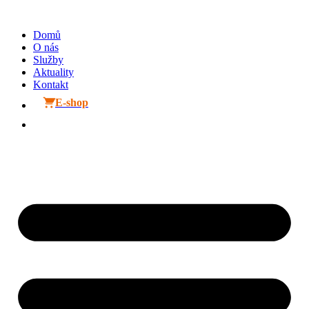
Přejít
k
Domů
obsahu
O nás
Služby
Aktuality
Kontakt
E-shop