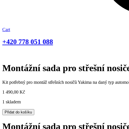
Cart
+420
778 051 088
Montážní sada pro střešní nos
Kit potřebný pro montáž střešních nosičů Yakima na daný typ automo
1 490,00
Kč
1 skladem
Montážní
Přidat do košíku
sada
pro
Montážní sada pro střešní nos
střešní