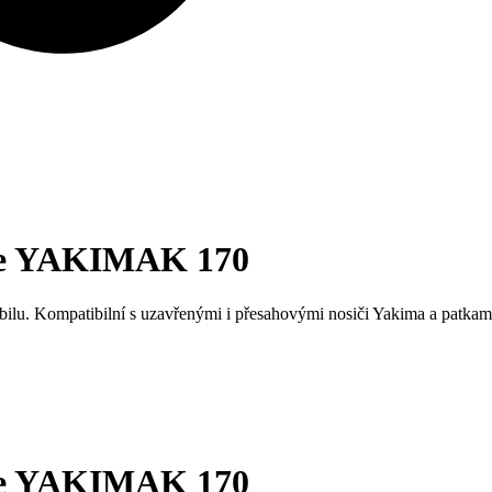
iče YAKIMAK 170
bilu. Kompatibilní s uzavřenými i přesahovými nosiči Yakima a patka
iče YAKIMAK 170