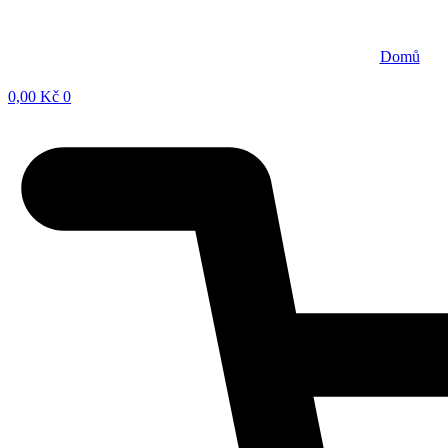
Přejít
k
obsahu
Domů
0,00
Kč
0