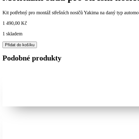
nosiče
YAKIMAK
Kit potřebný pro montáž střešních nosičů Yakima na daný typ automo
170
množství
1 490,00
Kč
1 skladem
Montážní
Přidat do košíku
sada
pro
Podobné produkty
střešní
nosiče
YAKIMAK
170
množství
Zobrazit