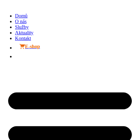
Přejít
k
Domů
obsahu
O nás
Služby
Aktuality
Kontakt
E-shop