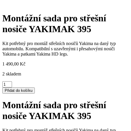
Montážní sada pro střešní
nosiče YAKIMAK 395
Kit potřebný pro montáž střešních nosičů Yakima na daný typ
automobilu. Kompatibilní s uzavřenými i přesahovými nosiči
Yakima a patkami Yakima HD legs.
1 490,00
Kč
2 skladem
Montážní
sada
Přidat do košíku
pro
střešní
Montážní sada pro střešní
nosiče
YAKIMAK
nosiče YAKIMAK 395
395
množství
Kit potřebný pro montáž střešních nosičů Yakima na daný typ