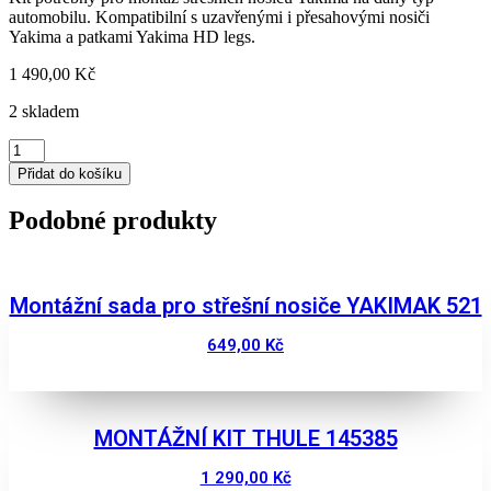
automobilu. Kompatibilní s uzavřenými i přesahovými nosiči
Yakima a patkami Yakima HD legs.
1 490,00
Kč
2 skladem
Montážní
sada
Přidat do košíku
pro
střešní
Podobné produkty
nosiče
YAKIMAK
395
množství
Montážní sada pro střešní nosiče YAKIMAK 521
649,00
Kč
Zobrazit
MONTÁŽNÍ KIT THULE 145385
1 290,00
Kč