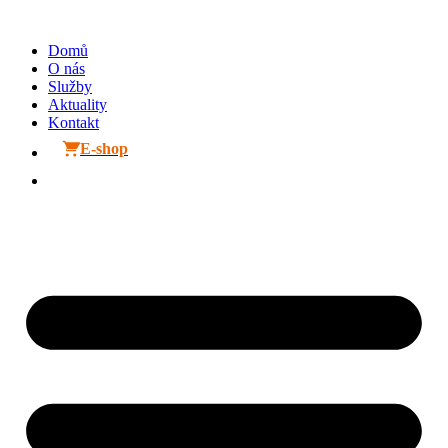
Přejít
k
Domů
obsahu
O nás
Služby
Aktuality
Kontakt
E-shop