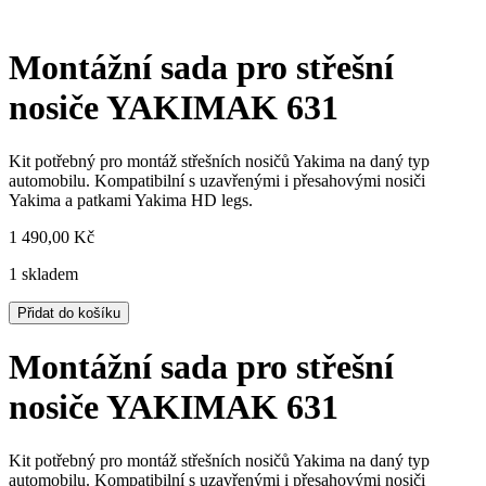
Montážní sada pro střešní
nosiče YAKIMAK 631
Kit potřebný pro montáž střešních nosičů Yakima na daný typ
automobilu. Kompatibilní s uzavřenými i přesahovými nosiči
Yakima a patkami Yakima HD legs.
1 490,00
Kč
1 skladem
Montážní
Přidat do košíku
sada
pro
Montážní sada pro střešní
střešní
nosiče
nosiče YAKIMAK 631
YAKIMAK
631
množství
Kit potřebný pro montáž střešních nosičů Yakima na daný typ
automobilu. Kompatibilní s uzavřenými i přesahovými nosiči