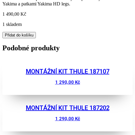
Yakima a patkami Yakima HD legs.
1 490,00
Kč
1 skladem
Montážní
Přidat do košíku
sada
pro
Podobné produkty
střešní
nosiče
YAKIMAK
631
MONTÁŽNÍ KIT THULE 187107
množství
1 290,00
Kč
Zobrazit
MONTÁŽNÍ KIT THULE 187202
1 290,00
Kč
Zobrazit