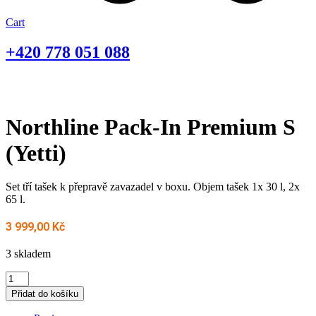
Cart
+420
778 051 088
Northline Pack-In Premium S
(Yetti)
Set tří tašek k přepravě zavazadel v boxu. Objem tašek 1x 30 l, 2x
65 l.
3 999,00
Kč
3 skladem
Northline
Pack-
Přidat do košíku
In
Premium