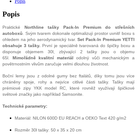
Popis
S
(Yetti)
Popis
množství
Praktické
Northline tašky Pack-In Premium do střešních
autoboxů
. Svým tvarem dokonale optimalizují prostor uvnitř boxu s
ohledem na jeho aerodynamický tvar.
Set Pack-In Premium YETTI
obsahuje 3 tašky.
První je speciálně tvarovaná do špičky boxu a
disponuje objemem 30l, zbývající 2 tašky jsou o objemu
65l.
Mimořádně kvalitní materiál
odolný vůči mechanickým a
povětrnostním vlivům zaručuje velmi dlouhou životnost.
Boční lemy jsou z odolné gumy bez ftalátů, díky tomu jsou více
chráněny spoje, rohy a nejvíce citlivé části tašky. Tašky mají
prémiové zipy YKK model RC, které rovněž využívají špičkové
světové značky jako například Samsonite.
Technické parametry:
Materiál: NILON 600D EU REACH a OEKO Text 420 g/m2
Rozměr 30l tašky: 50 x 35 x 20 cm