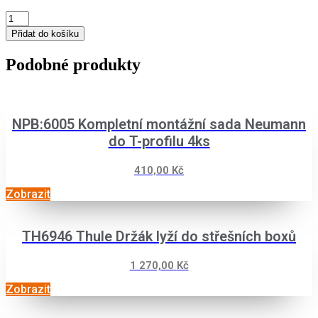
Northline
Pack-
Přidat do košíku
In
Premium
Podobné produkty
S
(Yetti)
množství
NPB:6005 Kompletní montážní sada Neumann
do T-profilu 4ks
410,00
Kč
Zobrazit
TH6946 Thule Držák lyží do střešních boxů
1 270,00
Kč
Zobrazit