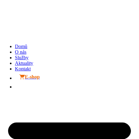
Přejít
k
obsahu
Domů
O nás
Služby
Aktuality
Kontakt
E-shop