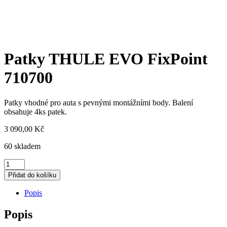
Patky THULE EVO FixPoint
710700
Patky vhodné pro auta s pevnými montážními body. Balení
obsahuje 4ks patek.
3 090,00
Kč
60 skladem
Patky
THULE
Přidat do košíku
EVO
FixPoint
Popis
710700
množství
Popis