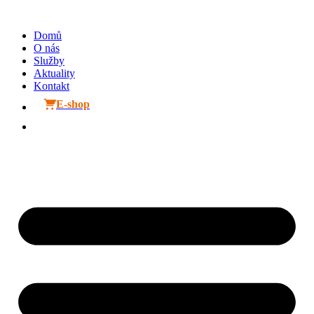
Přejít
k
Domů
obsahu
O nás
Služby
Aktuality
Kontakt
E-shop