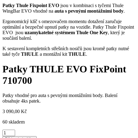
Patky Thule Fixpoint EVO
jsou
v kombinaci s tyčemi Thule
WingBar EVO vhodné na
auta s pevnými montážními body
.
Ergonomický klíč s omezovačem momentu dotažení zaručuje
optimální a bezpečné upnutí patky na vozidle. Patky Thule Fixpoint
EVO jsou
uzamykatelné systémem Thule One Key
, který je
součástí balení.
K sestavení kompletních střešních nosičů jsou kromě patky nutné
také tyče
THULE
a montážní kit
THULE
.
Patky THULE EVO FixPoint
710700
Patky vhodné pro auta s pevnými montážními body. Balení
obsahuje 4ks patek.
3 090,00
Kč
60 skladem
Patky
THULE