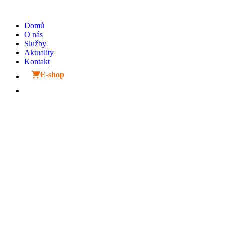
Přejít
k
Domů
obsahu
O nás
Služby
Aktuality
Kontakt
E-shop