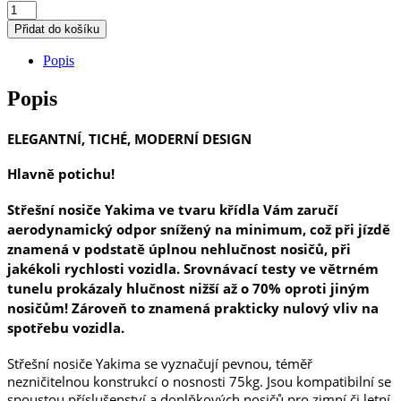
Střešní
nosiče
Přidat do košíku
YAKIMA
BEZ
Popis
PŘESAHU
-
Popis
SET
Barva:
Stříbrná
ELEGANTNÍ, TICHÉ, MODERNÍ DESIGN
množství
Hlavně potichu!
Střešní nosiče
Yakima
ve tvaru křídla Vám zaručí
aerodynamický odpor snížený na minimum, což při jízdě
znamená v podstatě
úplnou nehlučnost nosičů
, při
jakékoli rychlosti vozidla. Srovnávací testy ve větrném
tunelu prokázaly hlučnost nižší až o 70% oproti jiným
nosičům! Zároveň to znamená prakticky nulový vliv na
spotřebu vozidla.
Střešní nosiče Yakima se vyznačují pevnou, téměř
nezničitelnou konstrukcí o nosnosti 75kg. Jsou kompatibilní se
spoustou příslušenství a doplňkových nosičů pro zimní či letní