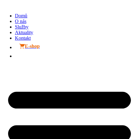
Přejít
k
Domů
obsahu
O nás
Služby
Aktuality
Kontakt
E-shop