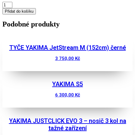
Střešní
nosiče
Přidat do košíku
YAKIMA
BEZ
Podobné produkty
PŘESAHU
-
SET
Barva:
TYČE YAKIMA JetStream M (152cm) černé
Stříbrná
množství
3 750,00
Kč
Zobrazit
YAKIMA S5
6 300,00
Kč
Zobrazit
YAKIMA JUSTCLICK EVO 3 – nosič 3 kol na
tažné zařízení