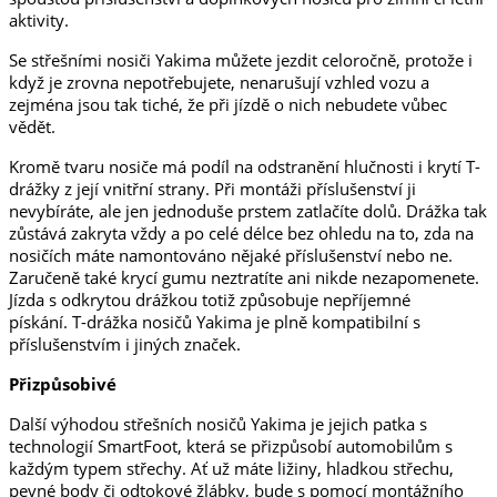
aktivity.
Se střešními nosiči Yakima můžete jezdit celoročně, protože i
když je zrovna nepotřebujete, nenarušují vzhled vozu a
zejména jsou tak tiché, že při jízdě o nich nebudete vůbec
vědět.
Kromě tvaru nosiče má podíl na odstranění hlučnosti i krytí T-
drážky z její vnitřní strany. Při montáži příslušenství ji
nevybíráte, ale jen jednoduše prstem zatlačíte dolů. Drážka tak
zůstává zakryta vždy a po celé délce bez ohledu na to, zda na
nosičích máte namontováno nějaké příslušenství nebo ne.
Zaručeně také krycí gumu neztratíte ani nikde nezapomenete.
Jízda s odkrytou drážkou totiž způsobuje nepříjemné
pískání. T-drážka nosičů Yakima je plně kompatibilní s
příslušenstvím i jiných značek.
Přizpůsobivé
Další výhodou střešních nosičů Yakima je jejich patka s
technologií SmartFoot, která se přizpůsobí automobilům s
každým typem střechy. Ať už máte ližiny, hladkou střechu,
pevné body či odtokové žlábky, bude s pomocí montážního