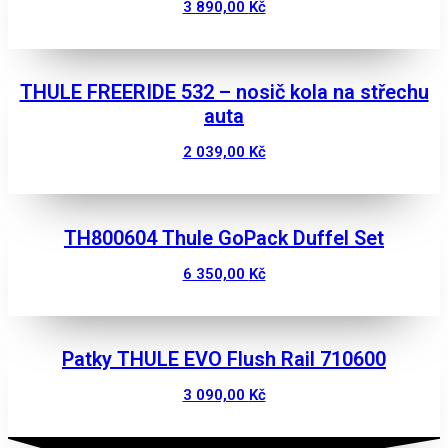
3 890,00
Kč
Zobrazit
THULE FREERIDE 532 – nosič kola na střechu
auta
2 039,00
Kč
Zobrazit
TH800604 Thule GoPack Duffel Set
6 350,00
Kč
Zobrazit
Patky THULE EVO Flush Rail 710600
3 090,00
Kč
Zobrazit