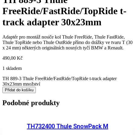
FreeRide/FastRide/TopRide t-
track adapter 30x23mm
Adaptér pro montáž nosiče kol Thule FreeRide, Thule FastRide,
Thule TopRide nebo Thule OutRide přímo do drážky ve tvaru T (30
x 24 mm) některých originálních nosných tyčí BMW a Renault.
490,00
Kč
1 skladem
TH 889-3 Thule FreeRide/FastRide/TopRide t-track adapter
30x23mm množství
Přidat do košíku
Podobné produkty
TH732400 Thule SnowPack M