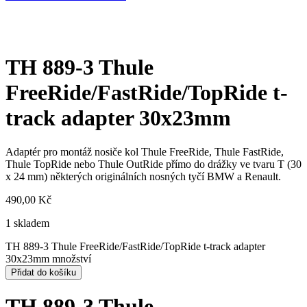
TH 889-3 Thule
FreeRide/FastRide/TopRide t-
track adapter 30x23mm
Adaptér pro montáž nosiče kol Thule FreeRide, Thule FastRide,
Thule TopRide nebo Thule OutRide přímo do drážky ve tvaru T (30
x 24 mm) některých originálních nosných tyčí BMW a Renault.
490,00
Kč
1 skladem
TH 889-3 Thule FreeRide/FastRide/TopRide t-track adapter
30x23mm množství
Přidat do košíku
TH 889-3 Thule