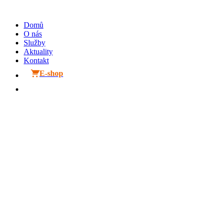
Přejít
k
Domů
obsahu
O nás
Služby
Aktuality
Kontakt
E-shop