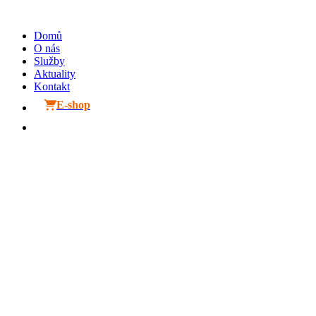
Přejít
k
Domů
obsahu
O nás
Služby
Aktuality
Kontakt
E-shop