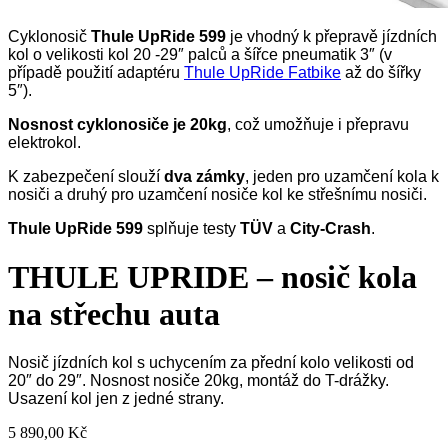
Cyklonosič
Thule UpRide 599
je vhodný k přepravě jízdních
kol o velikosti kol 20 -29″ palců a šířce pneumatik 3″ (v
případě použití adaptéru
Thule UpRide Fatbike
až do šířky
5″).
Nosnost cyklonosiče je 20kg
, což umožňuje i přepravu
elektrokol.
K zabezpečení slouží
dva zámky
, jeden pro uzamčení kola k
nosiči a druhý pro uzamčení nosiče kol ke střešnímu nosiči.
Thule UpRide 599
splňuje testy
TÜV
a
City-Crash
.
THULE UPRIDE – nosič kola
na střechu auta
Nosič jízdních kol s uchycením za přední kolo velikosti od
20″ do 29″. Nosnost nosiče 20kg, montáž do T-drážky.
Usazení kol jen z jedné strany.
5 890,00
Kč