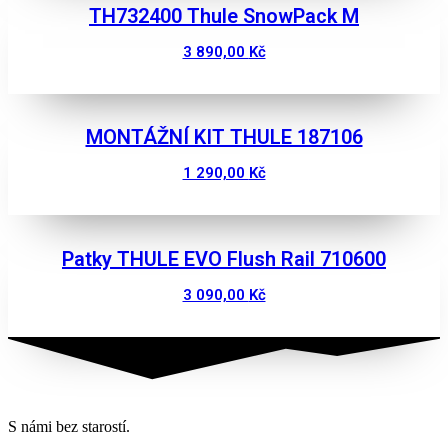
TH732400 Thule SnowPack M
3 890,00
Kč
Zobrazit
MONTÁŽNÍ KIT THULE 187106
1 290,00
Kč
Zobrazit
Patky THULE EVO Flush Rail 710600
3 090,00
Kč
Zobrazit
S námi bez starostí.