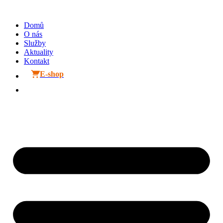
Přejít
k
Domů
obsahu
O nás
Služby
Aktuality
Kontakt
E-shop