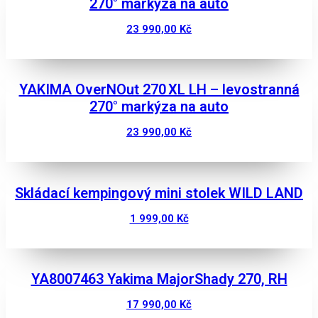
270° markýza na auto
23 990,00
Kč
Zobrazit
YAKIMA OverNOut 270 XL LH – levostranná
270° markýza na auto
23 990,00
Kč
Zobrazit
Skládací kempingový mini stolek WILD LAND
1 999,00
Kč
Zobrazit
YA8007463 Yakima MajorShady 270, RH
17 990,00
Kč