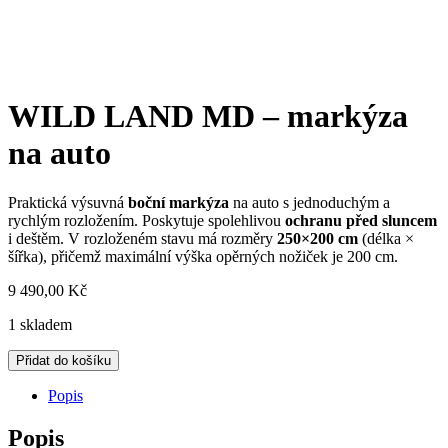
WILD LAND MD – markýza
na auto
Praktická výsuvná
boční markýza
na auto s jednoduchým a
rychlým rozložením. Poskytuje spolehlivou
ochranu před sluncem
i deštěm. V rozloženém stavu má rozměry
250×200 cm
(délka ×
šířka), přičemž maximální výška opěrných nožiček je 200 cm.
9 490,00
Kč
1 skladem
WILD
Přidat do košíku
LAND
MD
Popis
-
markýza
Popis
na