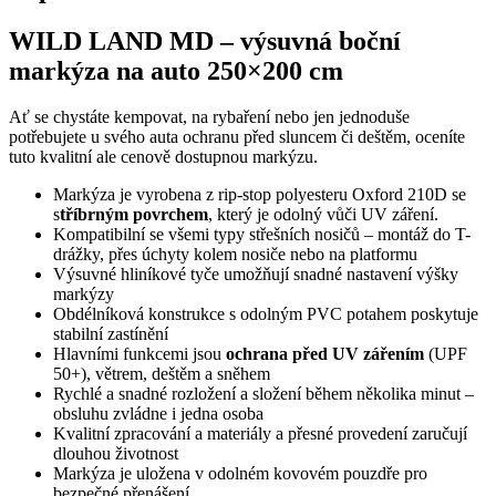
auto
WILD LAND MD – výsuvná boční
množství
markýza na auto 250×200 cm
Ať se chystáte kempovat, na rybaření nebo jen jednoduše
potřebujete u svého auta ochranu před sluncem či deštěm, oceníte
tuto kvalitní ale cenově dostupnou markýzu.
Markýza je vyrobena z rip-stop polyesteru Oxford 210D se
s
tříbrným povrchem
, který je odolný vůči UV záření.
Kompatibilní se všemi typy střešních nosičů – montáž do T-
drážky, přes úchyty kolem nosiče nebo na platformu
Výsuvné hliníkové tyče umožňují snadné nastavení výšky
markýzy
Obdélníková konstrukce s odolným PVC potahem poskytuje
stabilní zastínění
Hlavními funkcemi jsou
ochrana před UV zářením
(UPF
50+), větrem, deštěm a sněhem
Rychlé a snadné rozložení a složení během několika minut –
obsluhu zvládne i jedna osoba
Kvalitní zpracování a materiály a přesné provedení zaručují
dlouhou životnost
Markýza je uložena v odolném kovovém pouzdře pro
bezpečné přenášení